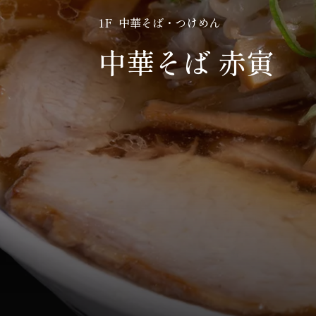
1F 中華そば・つけめん
中華そば 赤寅