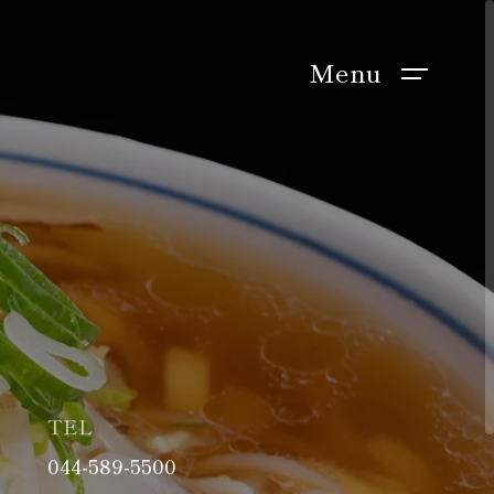
Menu
TEL
044-589-5500